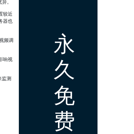
现优异。
置较近
务器也
永
视频调
久
影响视
）来监测
免
费