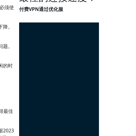
若必须使
付费VPN通过优化服
下降。
问题。
闲的时
得最佳
2023