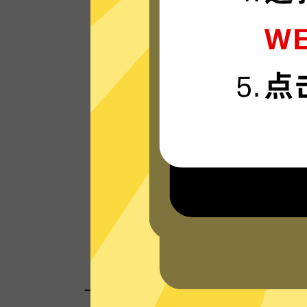
外网VPN的服务器使用更新一代的”闪连“连
技术，只为速度而生，可轻松支持4K流媒
体。
看看其他人的评价
一键连接，无需任何繁