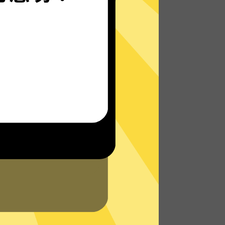
外网VPN的自研发通信协议，使您无论是在
路上还是沙发上，都能轻松无限制访问全球
网络，体验真正的极速网络。
了解更多外网VPN特点